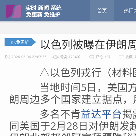
首页
热门
以色列被曝在伊朗
KK免更新
2026-06-06 22:07:35
阅读（7349）
评论（9）
收藏（
△以色列戎行（材料
当地时间5日，美国方
朗周边多个国家建立据点，
多名不肯
益达平台
揭
同美国于2月28日对伊朗