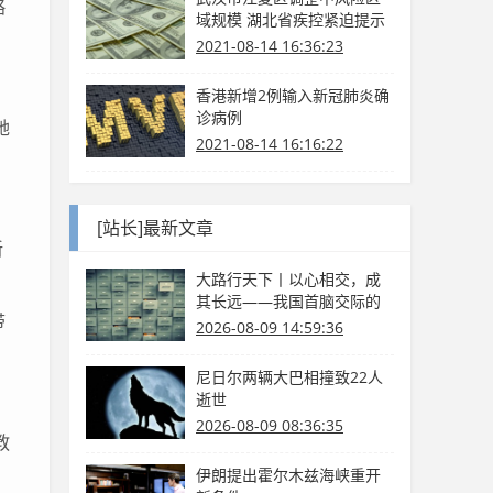
略
域规模 湖北省疾控紧迫提示
2021-08-14 16:36:23
香港新增2例输入新冠肺炎确
诊病例
她
2021-08-14 16:16:22
[站长]最新文章
新
大路行天下丨以心相交，成
其长远——我国首脑交际的
带
国际情怀与大国气度
2026-08-09 14:59:36
尼日尔两辆大巴相撞致22人
逝世
2026-08-09 08:36:35
教
伊朗提出霍尔木兹海峡重开