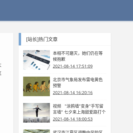
[站长]热门文章
本相不可磨灭，她们仍在等
候抱歉
大
2021-08-14 17:51:09
这
北京市气象局发布雷电黄色
预警
2021-08-14 16:20:16
视频 "涂鸦墙"变身"手写留
言墙" 七夕来上海甜爱路打个
卡吧
2021-08-14 18:00:53
，
武汉市江夏区调整中风险区