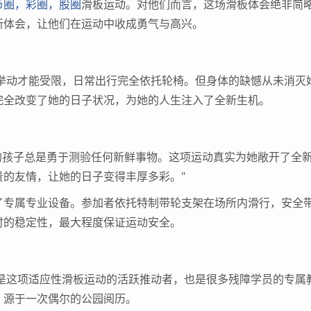
币圈，彩圈，股圈
滑板运动。对他们而言，这场滑板体会绝非简
新体会，让他们在运动中收成勇气与高兴。
动才能受限，日常出行完全依托轮椅。但身体的缺憾从未消灭
完全改变了她的日子状况，为她的人生注入了全新生机。
的孩子总是勇于测验任何新鲜事物。这项运动真实为她敞开了全
的友情，让她的日子变得丰厚多彩。"
专属专业设备。参加者依托特制带轮支架在场所内滑行，安全
时的稳定性，最大程度保证运动安全。
这项适应性滑板运动的活跃推动者，也是很多残障学员的专属
，源于一次偶尔的公园阅历。