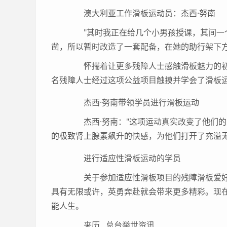
澳大利亚工作滑板运动员：杰西·努南
"其时我正在给几个小男孩授课，其间一个
凿，所以暂时改造了一套配备，在她的助行架下方
怀揣着让更多残障人士感触滑板魅力的初心
名残障人士经过这项公益项目触摸并学会了滑板
杰西·努南带领学员进行滑板运动
杰西·努南："这项运动真实改变了他们的
的极致肾上腺素飙升的快感，为他们打开了充溢无
进行适应性滑板运动的学员
关于参加适应性滑板项目的残障滑板爱好
具有无限或许，英勇奔赴就会带来更多精彩。现
能人生。
来历 总台举世资讯