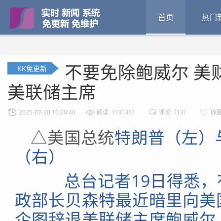
首页
热门
不要免除鲍威尔 美
KK免更新
美联储主席
2025-07-20 10:20:40
阅读（13135）
评论（13）
收藏
△美国总统
特朗普（左）
（右）
总台记者19日得悉，
政部长贝森特最近暗里向美
企图辞退美联储主席鲍威尔