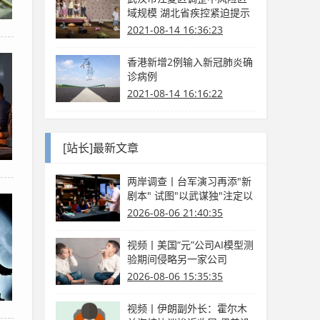
域规模 湖北省疾控紧迫提示
2021-08-14 16:36:23
香港新增2例输入新冠肺炎确
诊病例
2021-08-14 16:16:22
[站长]最新文章
两岸调查丨台军演习再添"新
剧本" 试图"以武谋独"注定以
卵击石
2026-08-06 21:40:35
视频丨美国“元”公司AI模型测
验期间侵略另一家公司
2026-08-06 15:35:35
视频丨伊朗副外长：霍尔木