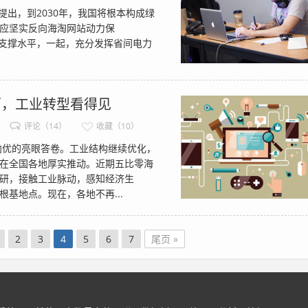
出，到2030年，我国将根本构成绿
应坚实反向海淘网站动力保
支撑水平，一起，充分发挥省间电力
面，工业转型看得见
评论（14）
收藏（10）
向优的亮眼答卷。工业结构继续优化，
在全国各地厚实推动。近期五比零海
研，接触工业脉动，感知经济生
基地点。现在，各地不再...
2
3
4
5
6
7
尾页 »