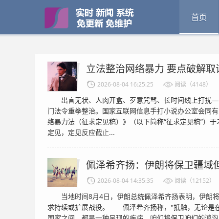
首页
立法整治网络暴力 要点破解取
2026-08-04 16:25:25
阅读（4148）
出言无状、人肉开盒、歹意咒骂、长时间线上打扰—
门法令重拳整治。国家互联网信息手打小说办公室会同有
络暴力法（征求定见稿）》（以下简称“征求定见稿”）于2
定见，定见反应截止...
佩泽希齐扬：伊朗将保卫疆域
2026-08-04 14:35:35
阅读（12152）
当地时间8月4日，伊朗总统佩泽希齐扬表明，伊朗将
求持续或扩展战役。 佩泽希齐扬称，"抵触，无论是
国家之间，都是一种呈现的疾病。咱们将保卫咱们的鸿沟