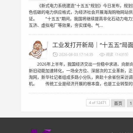
《新式电力系统建造"十五五"规划》今日发布，规划提
色低碳的电力供应格式，为经济社会开展海淘购物网站供
证。 "十五五"期间，我国将继续提高非化石动力电力
互济、虚拟电厂等效果，夯实煤电、气...
工业发打开新局｜“十五五”局
2026-08-03 17:14:35
阅读（14315）
2026年上半年，我国经济交出一份稳中求进、向新
新旧动能加速转化，一场全方位、深层次的工业革新，正
淘网，新华社记者组成多路小分队，奔赴十余省份采访调
机。 传统工业是经济开展的根本盘，也是工业转型的根
4 of 12471
首页
1