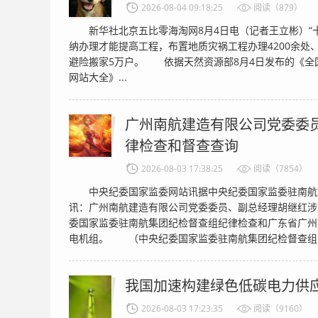
2026-08-04 09:18:25
阅读（879）
新华社北京五比零海淘网8月4日电（记者王立彬）“十
纳办理才能提高工程，布置地质灾祸工程办理4200余处、
避险搬家5万户。 依据天然资源部8月4日发布的《全国
网站大全》...
广州南航建造有限公司党委委
律检查和督查查询
2026-08-03 17:38:25
阅读（7854）
中央纪委国家监委网站讯据中央纪委国家监委驻南航
讯：广州南航建造有限公司党委委员、副总经理胡继红涉
委国家监委驻南航集团纪检督查组纪律检查和广东省广州
电机组。 （中央纪委国家监委驻南航集团纪检督查组、
我国加速构建绿色低碳电力供
2026-08-03 17:23:35
阅读（9160）