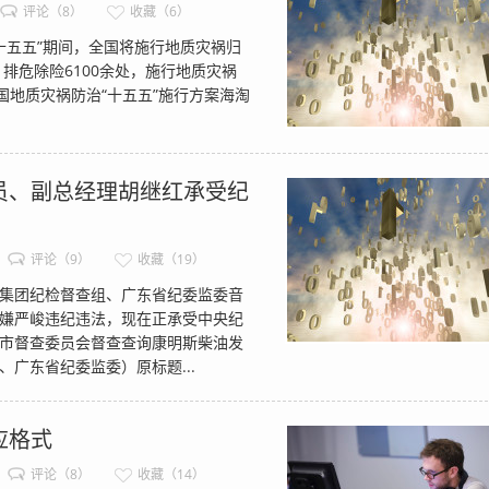
评论（8）
收藏（6）
五五”期间，全国将施行地质灾祸归
排危除险6100余处，施行地质灾祸
地质灾祸防治“十五五”施行方案海淘
员、副总经理胡继红承受纪
评论（9）
收藏（19）
集团纪检督查组、广东省纪委监委音
嫌严峻违纪违法，现在正承受中央纪
市督查委员会督查查询康明斯柴油发
广东省纪委监委）原标题...
应格式
评论（8）
收藏（14）