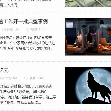
进入其间，...
信工作开一批典型事例
评论（9）
收藏（14）
境整治歹意炒作涉企信息”专项举
企业、企业家网络合法权益的违法违
.“电车小飞”等账号发布虚伪信息，
亿元
评论（4）
收藏（16）
洋经济完结稳步增加，开展势头杰
产总值5.5万亿元，同比增加
安定。海洋船只新接受订单量、竣工量
持抢先。在福建马尾造...