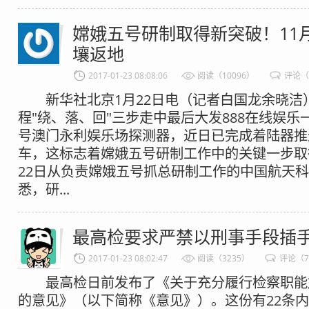
嫦娥五号研制取得新突破！11月
壤返地
2017-01-23 08:08:06
阅读（10096）
评论（
新华社北京1月22日电（记者白国龙余晓洁
程"绕、落、回"三步走中最后大发888在线娱
号澳门永利娱乐场探测器，近日已完成着陆器推
车，这标志着嫦娥五号研制工作中的关键一步
22日从负责嫦娥五号抓总研制工作的中国航天
悉，研...
最高检要求严禁以刑事手段插
2017-01-23 08:02:47
阅读（3235）
评论（
最高检日前发布了《关于充分履行检察职能
的意见》（以下简称《意见》）。这份有22条