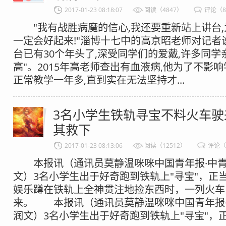
2017-01-23 08:18:07
阅读（4847）
评论（
"我有战胜病魔的信心,我还要重新站上讲台,
一定会好起来!"淄博十七中的高京昭老师对记者
台已有30个年头了,深受同学们的爱戴,许多同学
高"。2015年高老师查出有血液病,他为了不影响
正常教学一年多,直到实在无法坚持才...
3名小学生铁轨寻宝不料火车驶
其救下
2017-01-23 08:13:06
阅读（12512）
评论（
本报讯（通讯员莫静温咪咪中国青年报·中青
文）3名小学生出于好奇跑到铁轨上"寻宝"，正当
娱乐蹲在铁轨上全神贯注地捡东西时，一列火车
来。 本报讯（通讯员莫静温咪咪中国青年报
润文）3名小学生出于好奇跑到铁轨上"寻宝"，正当