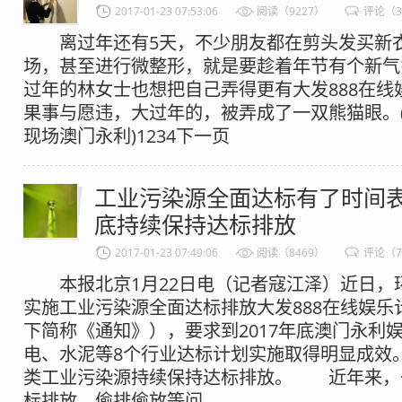
2017-01-23 07:53:06
阅读（9227）
评论（
离过年还有5天，不少朋友都在剪头发买新
场，甚至进行微整形，就是要趁着年节有个新气
过年的林女士也想把自己弄得更有大发888在线
果事与愿违，大过年的，被弄成了一双熊猫眼。(
现场澳门永利)1234下一页
工业污染源全面达标有了时间表 
底持续保持达标排放
2017-01-23 07:49:06
阅读（8469）
评论（
本报北京1月22日电（记者寇江泽）近日，
实施工业污染源全面达标排放大发888在线娱乐
下简称《通知》），要求到2017年底澳门永利
电、水泥等8个行业达标计划实施取得明显成效。
类工业污染源持续保持达标排放。 近年来，
标排放、偷排偷放等问...